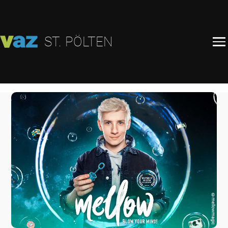
ST. PÖLTEN
©
mellowmagic