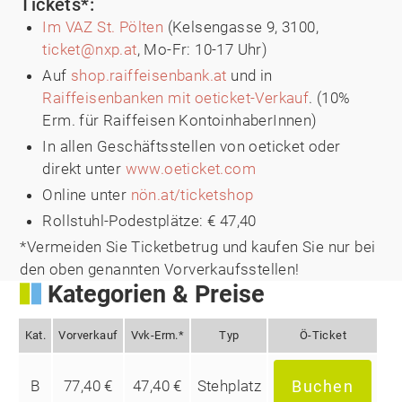
Tickets*:
Im VAZ St. Pölten
(Kelsengasse 9, 3100,
ticket@nxp.at
, Mo-Fr: 10-17 Uhr)
Auf
shop.raiffeisenbank.at
und in
Raiffeisenbanken mit oeticket-Verkauf
. (10%
Erm. für Raiffeisen KontoinhaberInnen)
In allen Geschäftsstellen von oeticket oder
direkt unter
www.oeticket.com
Online unter
nön.at/ticketshop
Rollstuhl-Podestplätze: € 47,40
*Vermeiden Sie Ticketbetrug und kaufen Sie nur bei
den oben genannten Vorverkaufsstellen!
Kategorien & Preise
Kat.
Vorverkauf
Vvk-Erm.*
Typ
Ö-Ticket
B
77,40 €
47,40 €
Stehplatz
Buchen