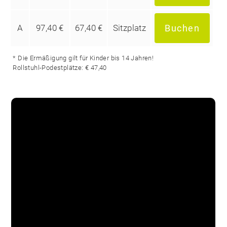
A
97,40 €
67,40 €
Sitzplatz
Buchen
* Die Ermäßigung gilt für Kinder bis 14 Jahren!
Rollstuhl-Podestplätze: € 47,40