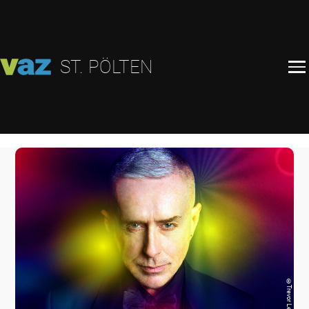
ST. PÖLTEN
©
Trevor Leighton