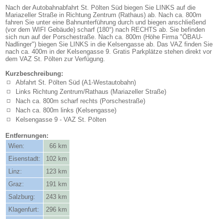
Nach der Autobahnabfahrt St. Pölten Süd biegen Sie LINKS auf die
Mariazeller Straße in Richtung Zentrum (Rathaus) ab. Nach ca. 800m
fahren Sie unter eine Bahnunterführung durch und biegen anschließend
(vor dem WIFI Gebäude) scharf (180°) nach RECHTS ab. Sie befinden
sich nun auf der Porschestraße. Nach ca. 800m (Höhe Firma "ÖBAU-
Nadlinger") biegen Sie LINKS in die Kelsengasse ab. Das VAZ finden Sie
nach ca. 400m in der Kelsengasse 9. Gratis Parkplätze stehen direkt vor
dem VAZ St. Pölten zur Verfügung.
Kurzbeschreibung:
Abfahrt St. Pölten Süd (A1-Westautobahn)
Links Richtung Zentrum/Rathaus (Mariazeller Straße)
Nach ca. 800m scharf rechts (Porschestraße)
Nach ca. 800m links (Kelsengasse)
Kelsengasse 9 - VAZ St. Pölten
Entfernungen:
Wien:
66 km
Eisenstadt:
102 km
Linz:
123 km
Graz:
191 km
Salzburg:
243 km
Klagenfurt:
296 km