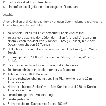
Parkplätze direkt vor dem Haus
ein professionell geführtes, hauseigenes Restaurant
geachtet.
Unsere Hallen und Konferenzräume verfügen über modernste technische
Ausstattung und Infrastruktur:
säulenfreie Hallen mit LKW befahrbar und flexibel teilbar
zulässige Belastung
der Böden der Hallen A, B und C: Stapler mit
einem Gesamtgewicht von 6 Tonnen; LKW (3-Achser) mit einem
Gesamtgewicht von 25 Tonnen
Hallenboden 15cm in Faserbeton (Fibrofor High-Grade), auf Wunsch
Teppich
Stromkapazität: 2000 kVA, Leitung für Strom, Telefon, Wasser,
Abfluß
Beschallungsanlage für den Innen- und Außenbereich
Telefonanschlüsse möglich, Internet via Magenta
Tribüne für ca. 1000 Personen
Scherenhubarbeitsbühne mit ca. 8 m Plattformhöhe und 10 m
Arbeitshöhe
Hubarbeitsbühne (Steiger) mit 13 m Korbhöhe und 230 kg Korblast;
Arbeitshöhe 15 m
behindertengerechte Ausstattung
Gästegarderobe
Bühnenpodeste, Tanzparkett für ca. 400 m²