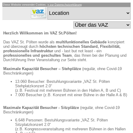
Diese Website verwendet Cookies.
» zur Datenschutzerklärung
Herzlich Willkommen im VAZ St.Pölten!
Das VAZ St. Pölten wurde als
multifunktionelles Gebäude
konzipiert
und überzeugt durch
höchsten technischen Standard, Flexibilität,
professionelle Infrastruktur
und - last but not least - ein
professionelles und geschultes Team
, das Ihnen bei der Planung und
Durchführung Ihrer Veranstaltung zur Seite steht.
Maximale Kapazität Besucher – Stehplätze
(regulär, ohne Covid-19
Beschränkungen)
13.060 Besucher: Bestuhlungsvariante „VAZ St. Pölten
Stehplatzkonzert 2.0“
(z.B. Festival mit mehreren Bühnen in den Hallen A, B und C)
7.000 Besucher (z.B. Konzert mit einer Bühne in der Halle A & B)
Maximale Kapazität Besucher - Sitzplätze
(regulär, ohne Covid-19
Beschränkungen)
6.648 Personen: Bestuhlungsvariante „VAZ St. Pölten
Sitzplatzkonzert 2.0“
(z.B. Kongressveranstaltung mit mehreren Bühnen in den Hallen