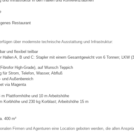
 und Infrastruktur in den Hallen und Konferenzräumen
e
eigenes Restaurant
rfügen über modernste technische Ausstattung und Infrastruktur:
ar und flexibel teilbar
r Hallen A, B und C: Stapler mit einem Gesamtgewicht von 6 Tonnen; LKW (3
Fibrofor High-Grade), auf Wunsch Teppich
g für Strom, Telefon, Wasser, Abfluß
n- und Außenbereich
net via Magenta
8 m Plattformhöhe und 10 m Arbeitshöhe
 m Korbhöhe und 230 kg Korblast; Arbeitshöhe 15 m
a. 400 m²
ionalen Firmen und Agenturen eine Location geboten werden, die allen Anspr