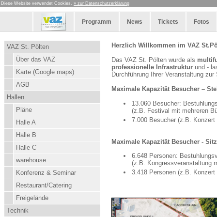
Diese Website verwendet Cookies.
» zur Datenschutzerklärung
Programm
News
Tickets
Fotos
Herzlich Willkommen im VAZ St.Pö
VAZ St. Pölten
Über das VAZ
Das VAZ St. Pölten wurde als
multif
professionelle Infrastruktur
und - la
Karte (Google maps)
Durchführung Ihrer Veranstaltung zur 
AGB
Maximale Kapazität Besucher – Ste
Hallen
13.060 Besucher: Bestuhlungsv
Pläne
(z.B. Festival mit mehreren B
7.000 Besucher (z.B. Konzert 
Halle A
Halle B
Maximale Kapazität Besucher - Sitz
Halle C
6.648 Personen: Bestuhlungsva
warehouse
(z.B. Kongressveranstaltung m
3.418 Personen (z.B. Konzert 
Konferenz & Seminar
Restaurant/Catering
Freigelände
Technik