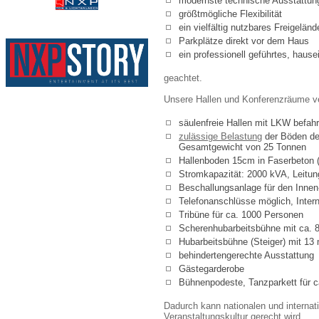
modernste technische Ausstattung
größtmögliche Flexibilität
ein vielfältig nutzbares Freigeländ
Parkplätze direkt vor dem Haus
ein professionell geführtes, haus
geachtet.
Unsere Hallen und Konferenzräume ve
säulenfreie Hallen mit LKW befahrb
zulässige Belastung
der Böden de
Gesamtgewicht von 25 Tonnen
Hallenboden 15cm in Faserbeton (
Stromkapazität: 2000 kVA, Leitun
Beschallungsanlage für den Inne
Telefonanschlüsse möglich, Inter
Tribüne für ca. 1000 Personen
Scherenhubarbeitsbühne mit ca. 
Hubarbeitsbühne (Steiger) mit 13
behindertengerechte Ausstattung
Gästegarderobe
Bühnenpodeste, Tanzparkett für c
Dadurch kann nationalen und internat
Veranstaltungskultur gerecht wird.