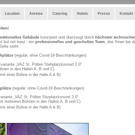
Location
Anreise
Catering
Hotels
Presse
Kontakt
lten!
unktionelles Gebäude
konzipiert und überzeugt durch
höchsten technischen 
st but not least - ein
professionelles und geschultes Team
, das Ihnen bei 
Seite steht.
hplätze
(regulär, ohne Covid-19 Beschränkungen)
ariante „VAZ St. Pölten Stehplatzkonzert 2.0“
ühnen in den Hallen A, B und C)
mit einer Bühne in der Halle A & B)
plätze
(regulär, ohne Covid-19 Beschränkungen)
riante „VAZ St. Pölten Sitzplatzkonzert 2.0“
it mehreren Bühnen in den Hallen A, B und C)
mit einer Bühne in der Halle A & B)